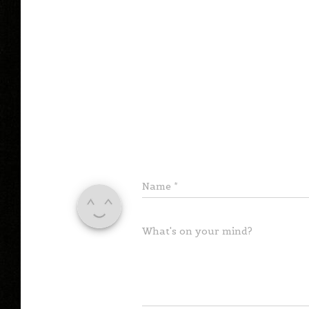
Name
*
What's on your mind?