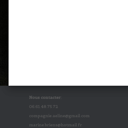
Nous contacter:
06.61.48.75.72
compagnie.aeline@gmail.com
marine.briens@hotmail.fr